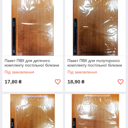
Пакети з ПВХ із клапаном на липкій
стрічці з донною складкою
Пакети цього типу мають донні вкладки (розширення).
Закриваються клапаном на клейкій стрічці.
Розмір
Призначе
Мінімальна партія — 500 штук
ширина/
ння
цена
ціна
купити
висота
пакета
партії 500
шт.
Пакет ПВХ для дитячого
Пакет ПВХ для полуторного
комплекту постільної білизни
комплекту постільної білизни
290*395+3
для
17.80 грн.
8900.00
Під замовлення
Під замовлення
0 дно
дитячих
грн.
ККБ
17,80
18,90
₴
₴
320*420+6
для 1,5
18.90 грн.
9450.00
0 дно
сп. ККБ
грн.
325*420+6
для 2 сп.
19.50 грн.
9750.00
6 дно
ККБ
грн.