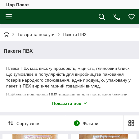
Цар Пласт
Товари та послуги
Пакети ПВХ
Пакети ПВХ
Плівка ПВХ має високу прозорість, міцність, глянсовий блиск,
що зумовлює її популярність для виробництва паковання
товарів народного споживання, адже продукцію, упаковану у
пакет із ПВХ вирізняє гарний товарний вигляд.
Найбільш поширена ПВХ-паковання для постільної білизни,
одягу та інших трикотажних виробів. Ми готові
Показати все
запропонувати Вам пакети декількох типорозмірів,
розрахованих на паковання стандартних комплектів
постільної білизни. Мінімальний наклад для замовлення
Сортування
0
Фільтри
— 500 паковань одного розміру.