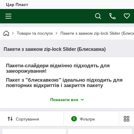
Цар Пласт
Товари та послуги
Пакети з замком zip-lock Slider (Блис
Пакети з замком zip-lock Slider (Блискавка)
Пакети-слайдери
відмінно підходять для
заморожування!
Пакет з "блискавкою" ідеально підходить для
повторних відкриттів і закриття пакету
Застосування пакетів-слайдерів:
Показати все
упаковка дитячих обідів;
заморожування та зберігання всіх продуктів
харчування;
Сортування
0
Фільтри
кейс-пакет;
зберігання сипучих і рідких продуктів;