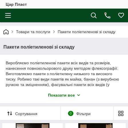
Цар Пласт
Товари та послуги
Пакети поліетиленові зі складу
Пакети поліетиленові зі складу
Виробляємо поліетиленові пакети всіх видів та розмірів,
нанесення повнокольорового друку методом флексографії.
Виготовляємо пакети з поліетилену низького та високого
тиску. Робимо такі види пакетів як майка, банан (з вирубною
ручкою та зміцненням), фасувальні пакети всіх видів (у
пачках, рулонах).
Показати все
Окрім виготовлення на замовлення, з характеристиками,
потрібними замовнику, ми виробляємо та наповнюємо наш
склад популярними універсальними пакетами. Частина
Сортування
0
Фільтри
продукції виготовляється без друку, на іншу частину
наносяться нейтральні чи тематичні зображення.
Серійні пакети "майка"