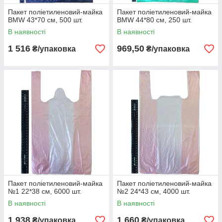
Пакет поліетиленовий-майка
Пакет поліетиленовий-майка
BMW 43*70 см, 500 шт.
BMW 44*80 см, 250 шт.
В наявності
В наявності
Пакети серії "Вишинка"
1 516
969,50
₴/упаковка
₴/упаковка
Типи
Упаковка
Цена, грн
Купити
пакета
пакета
упаковки
300(80х2)
2000 шт.
1,37
2740,00.
x500 мм,
(20 пачок
19 мкм
x 100 шт).
320(85x2x
1000
1,906
1906,00.
550 мм,
шт. (20
22 мкм
пачок x 50
шт).
360(75x2x
1000
______грн
600 мм,
шт. (20
.
25 мкм
пачок x 50
Пакет поліетиленовий-майка
Пакет поліетиленовий-майка
шт).
№1 22*38 см, 6000 шт.
№2 24*43 см, 4000 шт.
В наявності
В наявності
1 938
1 660
₴/упаковка
₴/упаковка