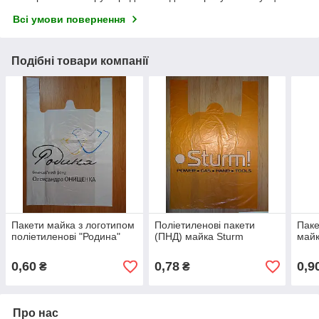
Всі умови повернення
Подібні товари компанії
Пакети майка з логотипом
Поліетиленові пакети
Паке
поліетиленові "Родина"
(ПНД) майка Sturm
майк
0,60
0,78
0,9
₴
₴
Про нас