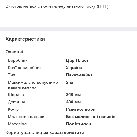
Виготовляється з поліетилену низького тиску (ПНТ).
Характеристики
Основні
Виробник
Цар Пласт
Країна виробник
Україна
Тип
Пакет-майка
Максимально допустиме
2 кг
навантаження
Ширина
240 мм
Довжина
430 мм
Колір
Різні кольори
Малюнки і написи
Без малюнків і написів
Матеріал
Поліетилен
Користувальницькі характеристики