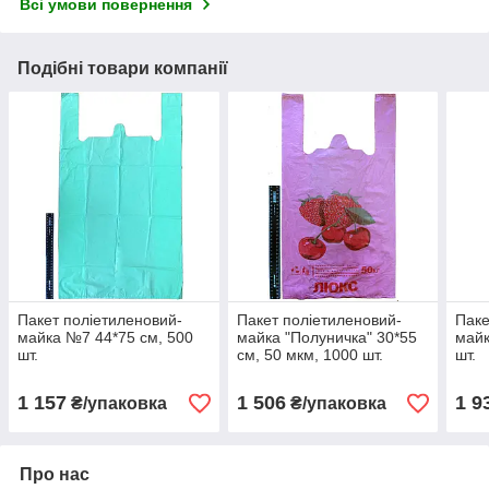
Всі умови повернення
Подібні товари компанії
Пакет поліетиленовий-
Пакет поліетиленовий-
Паке
майка №7 44*75 см, 500
майка "Полуничка" 30*55
майк
шт.
см, 50 мкм, 1000 шт.
шт.
1 157
1 506
1 9
₴/упаковка
₴/упаковка
Про нас