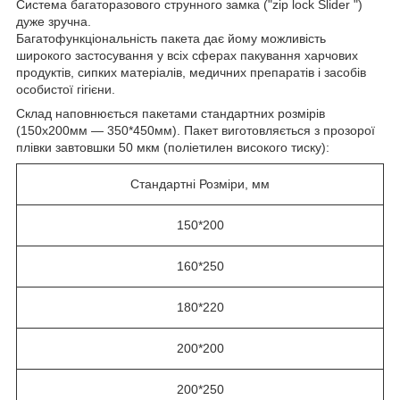
Система багаторазового струнного замка ("zip lock Slider ")
дуже зручна.
Багатофункціональність пакета дає йому можливість
широкого застосування у всіх сферах пакування харчових
продуктів, сипких матеріалів, медичних препаратів і засобів
особистої гігієни.
Склад наповнюється пакетами стандартних розмірів
(150х200мм — 350*450мм). Пакет виготовляється з прозорої
плівки завтовшки 50 мкм (поліетилен високого тиску):
Стандартні Розміри, мм
150*200
160*250
180*220
200*200
200*250