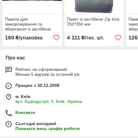
Пакети для
Пакет із застібкою Zip lock
Паке
заморожування та
250*350 мм
замо
зберігання із застібкою
збер
Zip-Slider 200*300 мм
160
160
4 111
126
₴/упаковка
₴/тис. шт.
Про нас
Рейтинг не сформований
Менше 5 відгуків за останній рік
Працює з 30.12.2008
м. Київ
вул. Будіндустрії, 5, Київ, Україна
Контакти
Сьогодні вихідний
Показати весь графік роботи