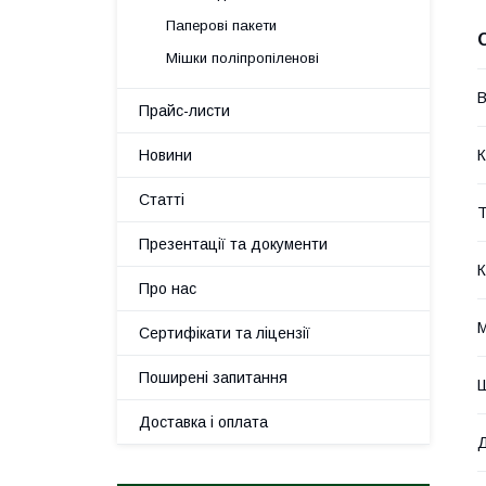
Паперові пакети
Мішки поліпропіленові
В
Прайс-листи
Новини
К
Статті
Т
Презентації та документи
К
Про нас
М
Сертифікати та ліцензії
Поширені запитання
Доставка і оплата