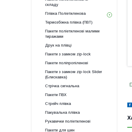
складу
Плівка Поліетиленова
Термозбіжна плівка (ПВТ)
Пакети поліетиленові малими
тиражами
Друк на плівці
Пакети з замком zip-lock
Пакети поліпропіленові
Пакети з замком zip-lock Slider
(Блискавка)
П
Стрічка сигнальна
Пакети ПВХ
Стрейч плівка
Пакувальна плівка
Х
Рукавички поліетиленові
Пакети для шин