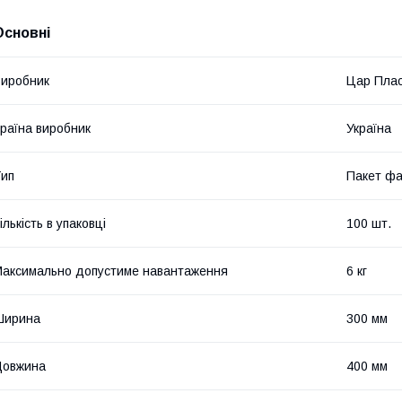
Основні
иробник
Цар Пла
раїна виробник
Україна
ип
Пакет фа
ількість в упаковці
100 шт.
аксимально допустиме навантаження
6 кг
Ширина
300 мм
Довжина
400 мм