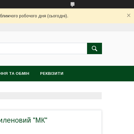
ближчого робочого дня (сьогодні).
ННЯ ТА ОБМІН
РЕКВІЗИТИ
тиленовий "МК"