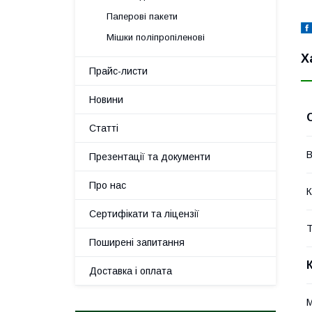
Паперові пакети
Мішки поліпропіленові
Х
Прайс-листи
Новини
Статті
В
Презентації та документи
Про нас
К
Сертифікати та ліцензії
Т
Поширені запитання
Доставка і оплата
М