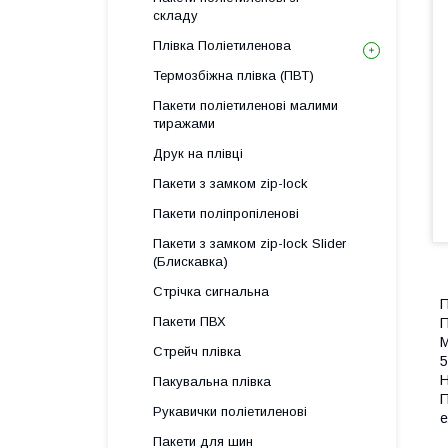
складу
Плівка Поліетиленова
Термозбіжна плівка (ПВТ)
Пакети поліетиленові малими
тиражами
Друк на плівці
Пакети з замком zip-lock
Пакети поліпропіленові
Пакети з замком zip-lock Slider
(Блискавка)
Стрічка сигнальна
П
Пакети ПВХ
П
М
Стрейч плівка
5
Н
Пакувальна плівка
П
Рукавички поліетиленові
е
Пакети для шин