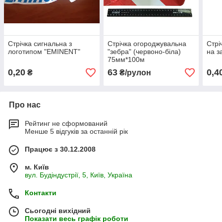
Стрічка сигнальна з
Стрічка огороджувальна
Стрі
логотипом "EMINENT"
"зебра" (червоно-біла)
на з
75мм*100м
0,20
63
0,4
₴
₴/рулон
Про нас
Рейтинг не сформований
Менше 5 відгуків за останній рік
Працює з 30.12.2008
м. Київ
вул. Будіндустрії, 5, Київ, Україна
Контакти
Сьогодні вихідний
Показати весь графік роботи