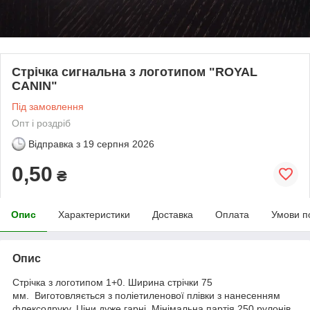
Стрічка сигнальна з логотипом "ROYAL
CANIN"
Під замовлення
Опт і роздріб
Відправка з
19 серпня 2026
0,50
₴
Опис
Характеристики
Доставка
Оплата
Умови п
Опис
Стрічка з логотипом 1+0. Ширина стрічки 75
мм. Виготовляється з поліетиленової плівки з нанесенням
флексодруку. Ціни дуже гарні. Мінімальна партія 250 рулонів.