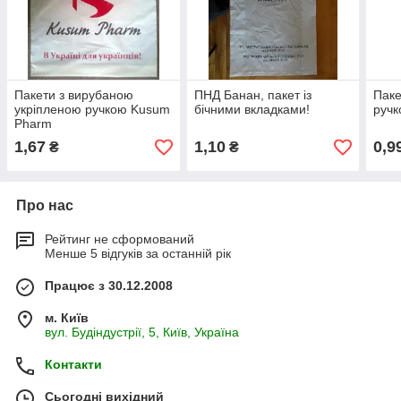
Пакети з вирубаною
ПНД Банан, пакет із
Паке
укріпленою ручкою Kusum
бічними вкладками!
ручк
Pharm
1,67
1,10
0,9
₴
₴
Про нас
Рейтинг не сформований
Менше 5 відгуків за останній рік
Працює з 30.12.2008
м. Київ
вул. Будіндустрії, 5, Київ, Україна
Контакти
Сьогодні вихідний