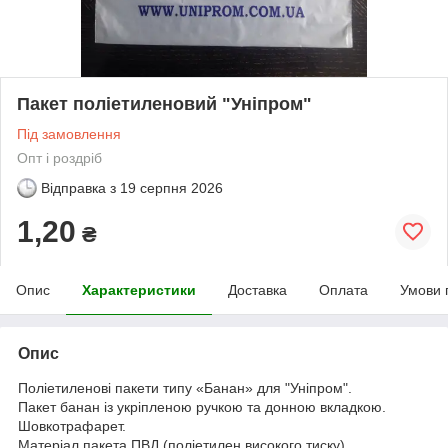
Пакет поліетиленовий "Уніпром"
Під замовлення
Опт і роздріб
Відправка з
19 серпня 2026
1,20
₴
Опис
Характеристики
Доставка
Оплата
Умови 
Опис
Поліетиленові пакети типу «Банан» для "Уніпром".
Пакет банан із укріпленою ручкою та донною вкладкою.
Шовкотрафарет.
Матеріал пакета ПВД (поліетилен високого тиску)