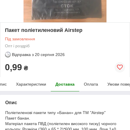
Пакет поліетиленовий Airstep
Під замовлення
Опт і роздріб
Відправка з
20 серпня 2026
0,99
₴
пис
Характеристики
Доставка
Оплата
Умови пове
Опис
Поліетиленові пакети типу «Банан» для ТМ "Airstep"
Пакет банан.
Матеріал пакета ПВД (поліетилен високого тиску) чорного
кольору. Розміри (360 + 65 * 2)*600 мм, 100 мкм. Друк 1+0.