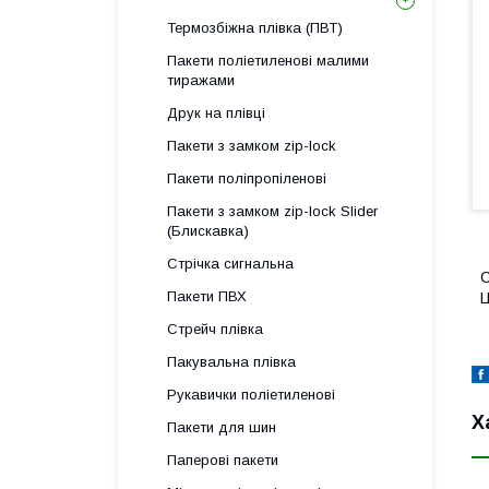
Термозбіжна плівка (ПВТ)
Пакети поліетиленові малими
тиражами
Друк на плівці
Пакети з замком zip-lock
Пакети поліпропіленові
Пакети з замком zip-lock Slider
(Блискавка)
Стрічка сигнальна
С
Пакети ПВХ
Ц
Стрейч плівка
Пакувальна плівка
Рукавички поліетиленові
Х
Пакети для шин
Паперові пакети