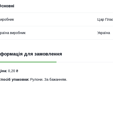
Основні
иробник
Цар Пла
раїна виробник
Україна
нформація для замовлення
іна:
0,20 ₴
посіб упаковки:
Рулони. За бажанням.