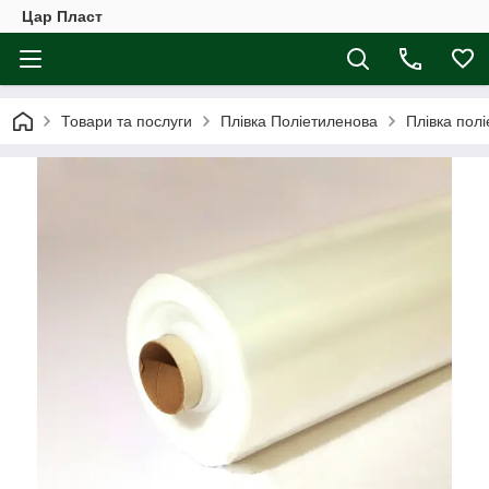
Цар Пласт
Товари та послуги
Плівка Поліетиленова
Плівка пол