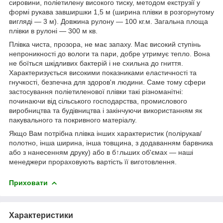
сировини, поліетилену високого тиску, методом екструзії у
формі рукава завширшки 1,5 м (ширина плівки в розгорнутому
вигляді — 3 м). Довжина рулону — 100 кг.м. Загальна площа
плівки в рулоні — 300 м кв.
Плівка чиста, прозора, не має запаху. Має високий ступінь
непроникності до вологи та пари, добре утримує тепло. Вона
не боїться шкідливих бактерій і не схильна до гниття.
Характеризується високими показниками еластичності та
гнучкості, безпечна для здоров'я людини. Саме тому сфери
застосування поліетиленової плівки такі різноманітні:
починаючи від сільського господарства, промислового
виробництва та будівництва і закінчуючи використанням як
пакувального та покривного матеріалу.
Якщо Вам потрібна плівка інших характеристик (полірукав/
полотно, інша ширина, інша товщина, з додаванням барвника
або з нанесенням друку) або в б↑льших об'ємах — наші
менеджери прораховують вартість її виготовлення.
Приховати
Характеристики