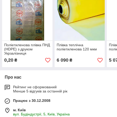
Поліетиленова плівка ПНД
Плівка теплічна
Плів
(HDPE) з друком
поліетиленова 120 мкм
полі
Укрзалізниця
0,20
6 090
5 0
₴
₴
Про нас
Рейтинг не сформований
Менше 5 відгуків за останній рік
Працює з 30.12.2008
м. Київ
вул. Будіндустрії, 5, Київ, Україна