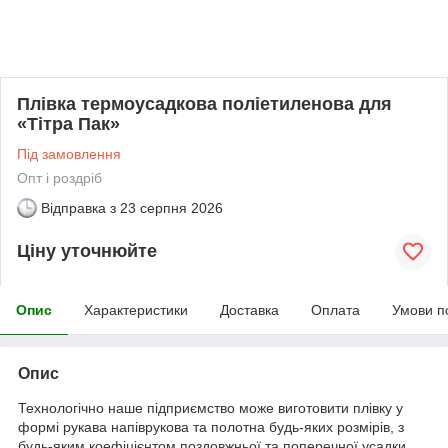
Плівка термоусадкова поліетиленова для
«Тітра Пак»
Під замовлення
Опт і роздріб
Відправка з
23 серпня 2026
Ціну уточнюйте
Опис
Характеристики
Доставка
Оплата
Умови п
Опис
Технологічно наше підприємство може виготовити плівку у
формі рукава напіврукова та полотна будь-яких розмірів, з
будь-яким коефіцієнтом поздовжньої та поперечної усадки.