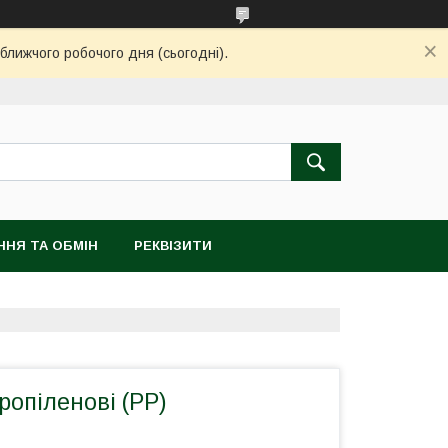
ближчого робочого дня (сьогодні).
ННЯ ТА ОБМІН
РЕКВІЗИТИ
ропіленові (РР)