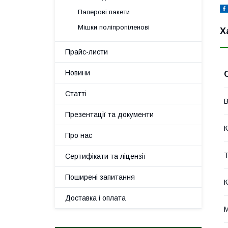
Паперові пакети
Мішки поліпропіленові
Х
Прайс-листи
Новини
Статті
В
Презентації та документи
К
Про нас
Т
Сертифікати та ліцензії
Поширені запитання
К
Доставка і оплата
М