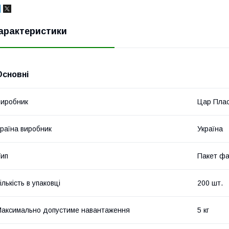
арактеристики
Основні
иробник
Цар Пла
раїна виробник
Україна
ип
Пакет фа
ількість в упаковці
200 шт.
аксимально допустиме навантаження
5 кг