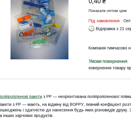
0,40 ₴
Показати оптові ціни
Під замовлення
Опт
Відправка з 21 се
Компанія тимчасово 
повернення товару п
оліпропіленові пакети
з РР — неорієнтована поліпропіленової плівк
акети з PP — мають, на відміну від ВОРРУ, певний коефіцієнт роз
ошкоджень і здатністю до нанесення будь-яких різновидів друку. 
а інших харчових продуктів.