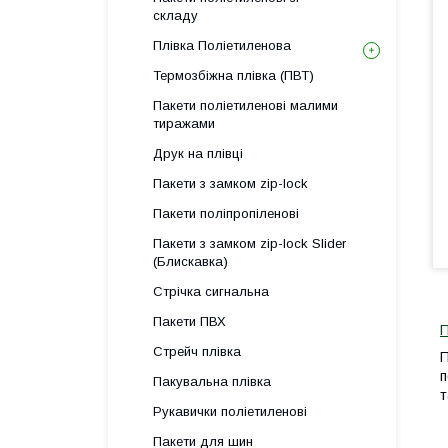
складу
Плівка Поліетиленова
Термозбіжна плівка (ПВТ)
Пакети поліетиленові малими
тиражами
Друк на плівці
Пакети з замком zip-lock
Пакети поліпропіленові
Пакети з замком zip-lock Slider
(Блискавка)
Стрічка сигнальна
Пакети ПВХ
П
Стрейч плівка
П
п
Пакувальна плівка
т
Рукавички поліетиленові
Пакети для шин