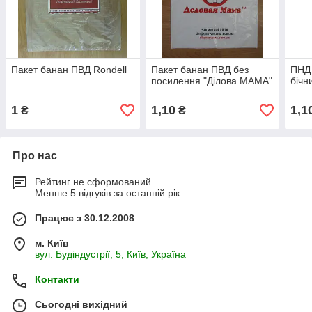
Пакет банан ПВД Rondell
Пакет банан ПВД без
ПНД 
посилення "Ділова МАМА"
бічн
1
1,10
1,1
₴
₴
Про нас
Рейтинг не сформований
Менше 5 відгуків за останній рік
Працює з 30.12.2008
м. Київ
вул. Будіндустрії, 5, Київ, Україна
Контакти
Сьогодні вихідний