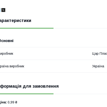
арактеристики
Основні
иробник
Цар Пла
раїна виробник
Україна
нформація для замовлення
іна:
0,99 ₴