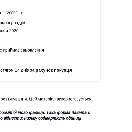
я — 20000 шт.
ом і в роздріб
рпня 2026
не приймає замовлення
ротягом 14 днів
за рахунок покупця
розтягування. Цей матеріал використовується
 розмір бічного фальца. Така форма пакета є
 віднести: низьку собівартість одиниці