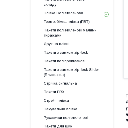
складу
Плівка Поліетиленова
Термозбіжна плівка (ПВТ)
Пакети поліетиленові малими
тиражами
Друк на плівці
Пакети з замком zip-lock
Пакети поліпропіленові
Пакети з замком zip-lock Slider
(Блискавка)
Стрічка сигнальна
Пакети ПВХ
П
Стрейч плівка
д
Пакувальна плівка
П
н
Рукавички поліетиленові
п
Пакети для шин