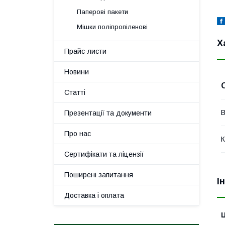
Паперові пакети
Мішки поліпропіленові
Х
Прайс-листи
Новини
Статті
В
Презентації та документи
Про нас
К
Сертифікати та ліцензії
Поширені запитання
І
Доставка і оплата
Ц