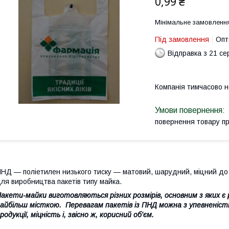
0,99 ₴
Мінімальне замовленн
Під замовлення
Опт
Відправка з 21 се
Компанія тимчасово 
повернення товару п
НД — поліетилен низького тиску — матовий, шарудний, міцний до 
ля виробництва пакетів типу майка.
акети-майки виготовляються різних розмірів, основним з яких є
айбільш місткою. Перевагам пакетів із ПНД можна з упевненістю
родукції, міцність і, звісно ж, корисний об'єм.