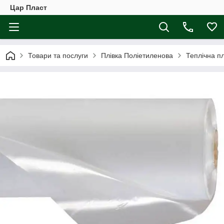
Цар Пласт
Товари та послуги
Плівка Поліетиленова
Теплічна пл